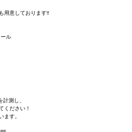
も用意しております‼︎
ュール
yを計測し、
てください！
います。