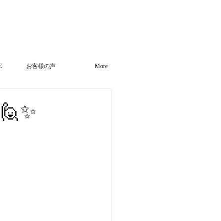
E
お客様の声
More
🙋✨