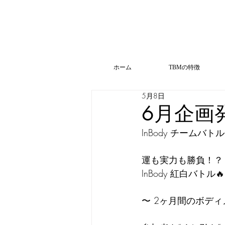
ホーム
TBMの特徴
5月8日
6月企画発
InBody チームバ
運も実力も勝負！？
InBody 紅白バトル🔥
〜 2ヶ月間のボディ