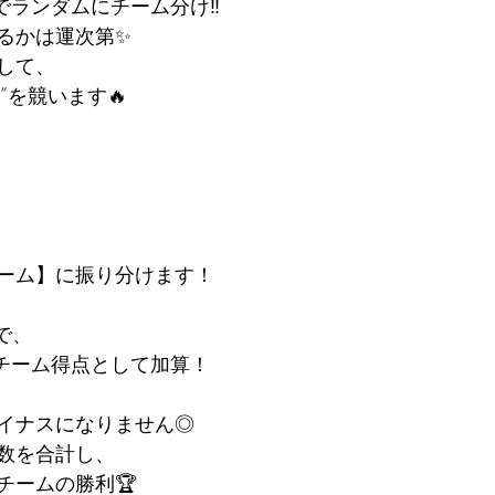
でランダムにチーム分け‼︎
るかは運次第✨
して、
幅”を競います🔥
ーム】に振り分けます！
定で、
をチーム得点として加算！
イナスになりません◎
数を合計し、
チームの勝利🏆