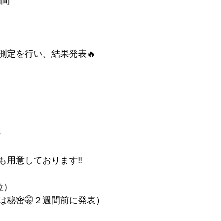
期間
測定を行い、結果発表🔥
✨
も用意しております‼︎
位）
は秘密🤫２週間前に発表）