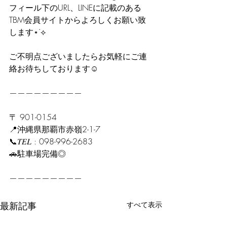
フィール下のURL、LINEに記載のある
TBM会員サイトからよろしくお願い致
します⋆˙⟡
ご不明点ございましたらお気軽にご連
絡お待ちしております☺️
—————————
〒 901-0154
📍沖縄県那覇市赤嶺2-1-7
📞𝑇𝐸𝐿 : 098-996-2683
🚗駐車場完備◎
—————————
最新記事
すべて表示