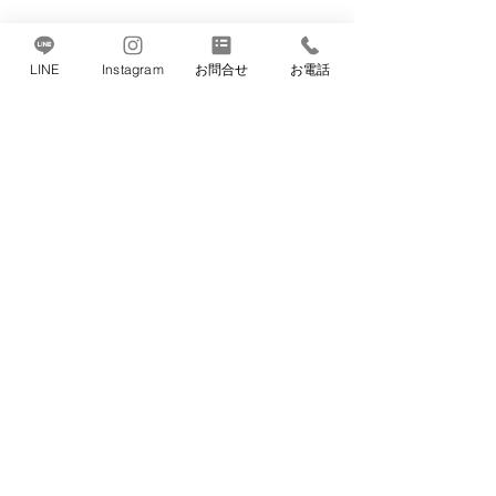
LINE
Instagram
お問合せ
お電話
【重要】2026年10月分月
会費の口座振替日変更の
お知らせ 会員・新規入会
コメント
いつもTBMをご利用いただ
の皆さまへ
き、誠にありがとうございま
す。 2026年10月分の月会費
につきまして、金融機関側の
コメントを追加…
🏅APF沖縄大
手続き日程の都合により、口
出場🏅
座振替日を以下の通り変更さ