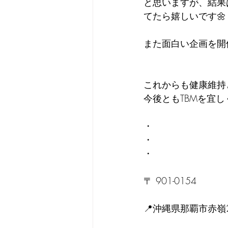
と思いますが、結果
てたら嬉しいです🌼
また面白い企画を開
これからも健康維持
今後ともTBMを宜しくお
・
・
・
〒 901-0154
📍沖縄県那覇市赤嶺2-