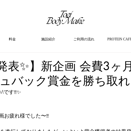
料金
施設紹介
ご利用の流れ
PROTEIN CAF
発表✨】新企画 会費3ヶ
ュバック賞金を勝ち取れ‼
です‼︎✨
画お疲れ様でした〜‼︎