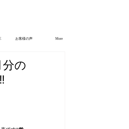
E
お客様の声
More
月分の
︎