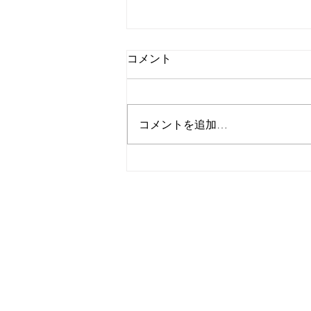
台風13号に伴う施設の営業に
コメント
ついて🌪️
いつもTBMご利用いただきありが
とうございます🌸 現在、とても
コメントを追加…
大きく強い台風13号が沖縄へ近
づいてきております。 そのた
め、お客様とスタッフの安全を最
優先とし、7日の営業は臨時休業
とさせていただきます。 また、8
日以降の営業状況につきまして
は、TBM公式サイト、インスタグ
ラムにて随時お知らせいたします
ので、ご来館前にご確認いただけ
ますと幸いです。 皆様にはご不
便をおかけしますが、ご理解とご