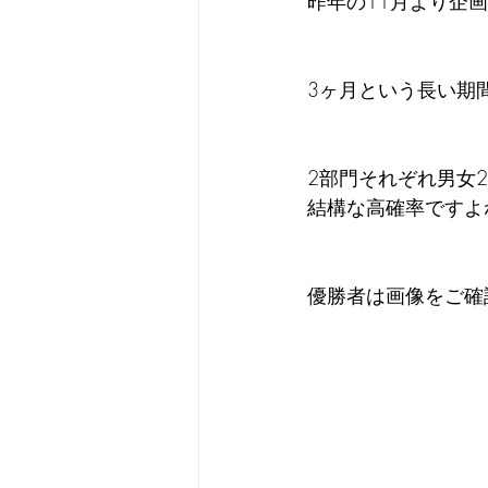
昨年の11月より企画
3ヶ月という長い期
2部門それぞれ男女
結構な高確率ですよ
優勝者は画像をご確認