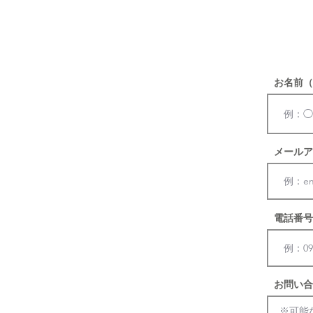
協力の
​※
お名前（
メールア
電話番号
お問い合