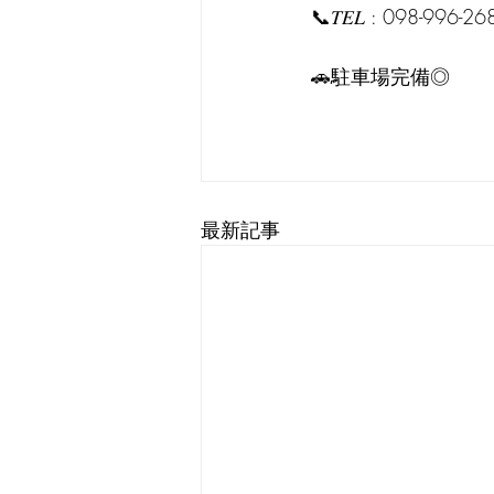
📞𝑇𝐸𝐿 : 098-996-26
🚗駐車場完備◎
最新記事